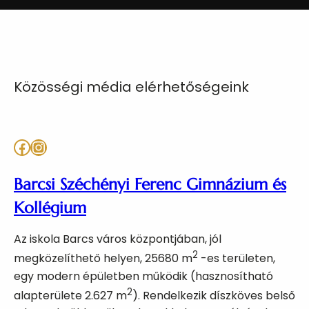
Közösségi média elérhetőségeink
Facebook
Instagram
Barcsi Széchényi Ferenc Gimnázium és
Kollégium
Az iskola Barcs város központjában, jól
2
megközelíthető helyen, 25680 m
-es területen,
egy modern épületben működik (hasznosítható
2
alapterülete 2.627 m
). Rendelkezik díszköves belső