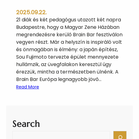
k
2025.09.22.
b
21 diák és két pedagógus utazott két napra
a
Budapestre, hogy a Magyar Zene Házában
n
megrendezésre kerülő Brain Bar fesztiválon
vegyen részt. Már a helyszín is inspiráló volt
és önmagában is élmény: a japán építész,
Sou Fujimoto tervezte épület mennyezete
hullámzik, az üvegfalakon keresztül úgy
érezzük, mintha a természetben ülnénk. A
Brain Bar Európa legnagyobb jövő…
:
Read More
J
ö
v
ő
Search
f
e
S
s