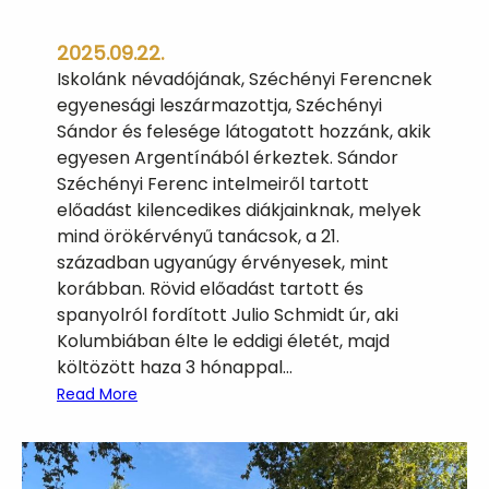
2025.09.22.
Iskolánk névadójának, Széchényi Ferencnek
egyenesági leszármazottja, Széchényi
Sándor és felesége látogatott hozzánk, akik
egyesen Argentínából érkeztek. Sándor
Széchényi Ferenc intelmeiről tartott
előadást kilencedikes diákjainknak, melyek
mind örökérvényű tanácsok, a 21.
században ugyanúgy érvényesek, mint
korábban. Rövid előadást tartott és
spanyolról fordított Julio Schmidt úr, aki
Kolumbiában élte le eddigi életét, majd
költözött haza 3 hónappal…
:
Read More
S
z
é