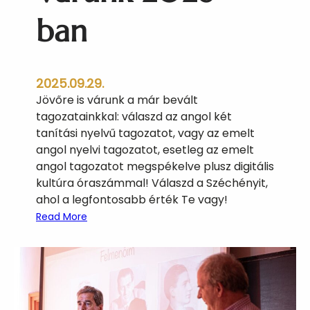
ban
2025.09.29.
Jövőre is várunk a már bevált
tagozatainkkal: válaszd az angol két
tanítási nyelvű tagozatot, vagy az emelt
angol nyelvi tagozatot, esetleg az emelt
angol tagozatot megspékelve plusz digitális
kultúra óraszámmal! Válaszd a Széchényit,
ahol a legfontosabb érték Te vagy!
:
Read More
V
á
r
u
n