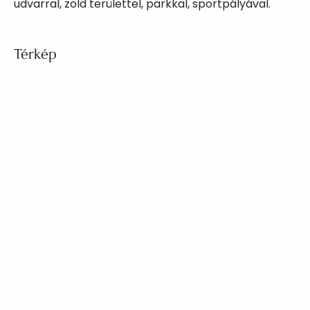
udvarral, zöld területtel, parkkal, sportpályával.
Térkép