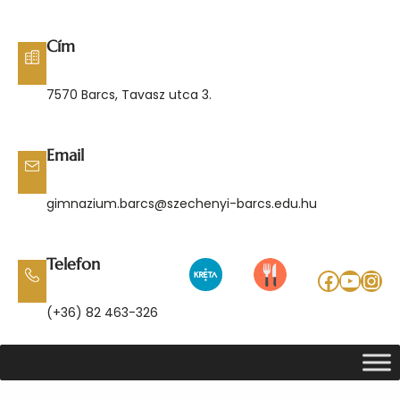
Ugrás
a
Cím
tartalomhoz
7570 Barcs, Tavasz utca 3.
Email
gimnazium.barcs@szechenyi-barcs.edu.hu
Telefon
Facebo
YouT
Ins
(+36) 82 463-326