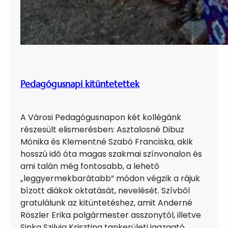
Pedagógusnapi kitüntetettek
A Városi Pedagógusnapon két kollégánk
részesült elismerésben: Asztalosné Dibuz
Mónika és Klementné Szabó Franciska, akik
hosszú idő óta magas szakmai színvonalon és
ami talán még fontosabb, a lehető
„leggyermekbarátabb” módon végzik a rájuk
bízott diákok oktatását, nevelését. Szívből
gratulálunk az kitüntetéshez, amit Anderné
Röszler Erika polgármester asszonytól, illetve
Sinka Szilvia Krisztina tankerületi igazgató