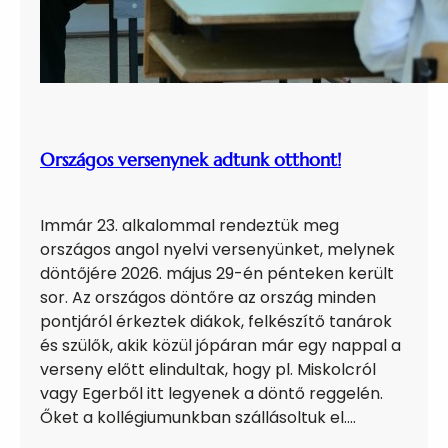
Országos versenynek adtunk otthont!
Immár 23. alkalommal rendeztük meg
országos angol nyelvi versenyünket, melynek
döntőjére 2026. május 29-én pénteken került
sor. Az országos döntőre az ország minden
pontjáról érkeztek diákok, felkészítő tanárok
és szülők, akik közül jópáran már egy nappal a
verseny előtt elindultak, hogy pl. Miskolcról
vagy Egerből itt legyenek a döntő reggelén.
Őket a kollégiumunkban szállásoltuk el.…