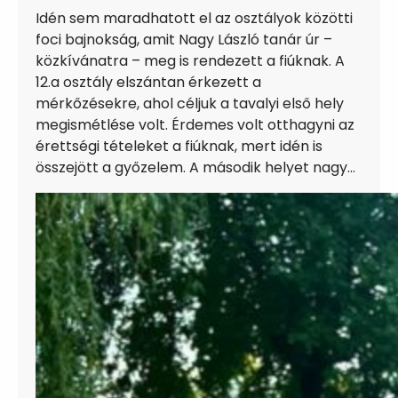
Idén sem maradhatott el az osztályok közötti
foci bajnokság, amit Nagy László tanár úr –
közkívánatra – meg is rendezett a fiúknak. A
12.a osztály elszántan érkezett a
mérkőzésekre, ahol céljuk a tavalyi első hely
megismétlése volt. Érdemes volt otthagyni az
érettségi tételeket a fiúknak, mert idén is
összejött a győzelem. A második helyet nagy…