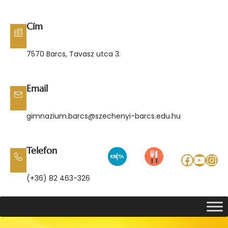
Ugrás
a
Cím
tartalomhoz
7570 Barcs, Tavasz utca 3.
Email
gimnazium.barcs@szechenyi-barcs.edu.hu
Telefon
Facebo
YouT
Ins
(+36) 82 463-326