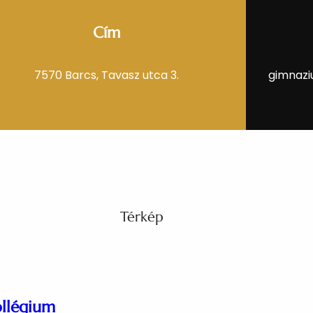
Cím
7570 Barcs, Tavasz utca 3.
gimnazi
Térkép
ollégium