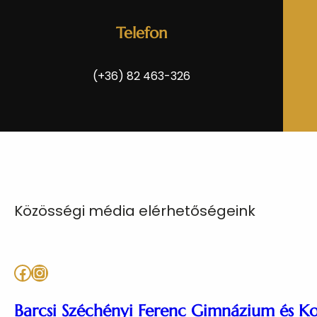
Telefon
(+36) 82 463-326
Közösségi média elérhetőségeink
Facebook
Instagram
Barcsi Széchényi Ferenc Gimnázium és K