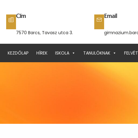
Ugrás
a
Cím
Email
tartalomhoz
7570 Barcs, Tavasz utca 3.
gimnazium.bar
KEZDŐLAP
HÍREK
ISKOLA
TANULÓKNAK
FELVÉT