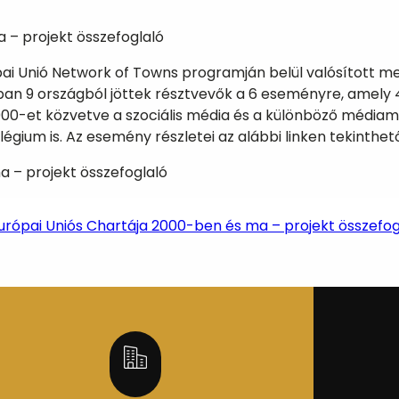
 – projekt összefoglaló
pai Unió Network of Towns programján belül valósított m
n 9 országból jöttek résztvevők a 6 eseményre, amely 4 o
.000-et közvetve a szociális média és a különböző média
légium is. Az esemény részletei az alábbi linken tekinthe
 – projekt összefoglaló
urópai Uniós Chartája 2000-ben és ma – projekt összefog