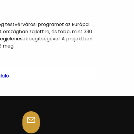
eg testvérvárosi programot az Európai
rszágban zajlott le, és több, mint 330
megjelenések segítségével. A projektben
tő meg.
laló