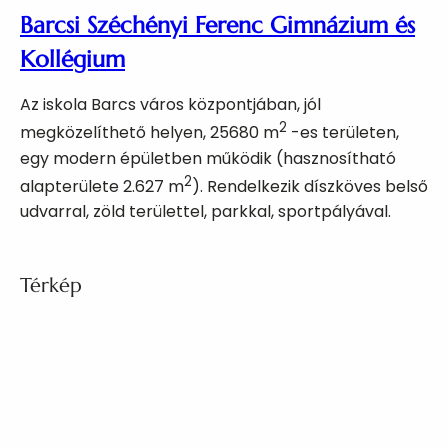
Barcsi Széchényi Ferenc Gimnázium és
Kollégium
Az iskola Barcs város központjában, jól
2
megközelíthető helyen, 25680 m
-es területen,
egy modern épületben működik (hasznosítható
2
alapterülete 2.627 m
). Rendelkezik díszköves belső
udvarral, zöld területtel, parkkal, sportpályával.
Térkép