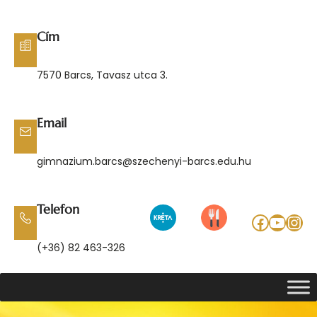
Ugrás
a
Cím
tartalomhoz
7570 Barcs, Tavasz utca 3.
Email
gimnazium.barcs@szechenyi-barcs.edu.hu
Telefon
Facebo
YouT
Ins
(+36) 82 463-326