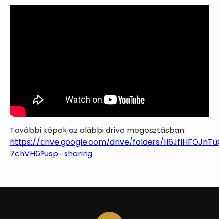
További képek az alábbi drive megosztásban:
https://drive.google.com/drive/folders/1l6JflHFO
7chVH6?usp=sharing