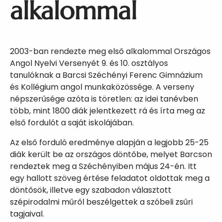
alkalommal
2003-ban rendezte meg első alkalommal Országos
Angol Nyelvi Versenyét 9. és 10. osztályos
tanulóknak a Barcsi Széchényi Ferenc Gimnázium
és Kollégium angol munkaközössége. A verseny
népszerűsége azóta is töretlen: az idei tanévben
több, mint 1800 diák jelentkezett rá és írta meg az
első fordulót a saját iskolájában.
Az első forduló eredménye alapján a legjobb 25-25
diák került be az országos döntőbe, melyet Barcson
rendeztek meg a Széchényiben május 24-én. Itt
egy hallott szöveg értése feladatot oldottak meg a
döntősök, illetve egy szabadon választott
szépirodalmi műről beszélgettek a szóbeli zsűri
tagjaival.