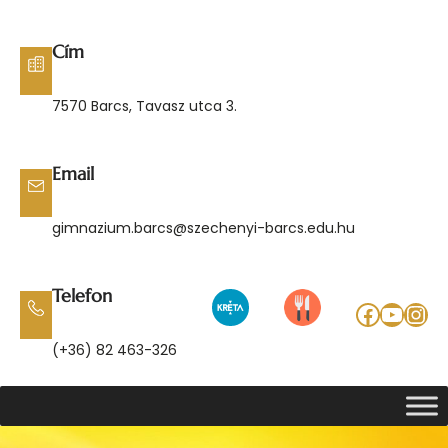
Ugrás
a
Cím
tartalomhoz
7570 Barcs, Tavasz utca 3.
Email
gimnazium.barcs@szechenyi-barcs.edu.hu
Telefon
Facebo
YouT
Ins
(+36) 82 463-326