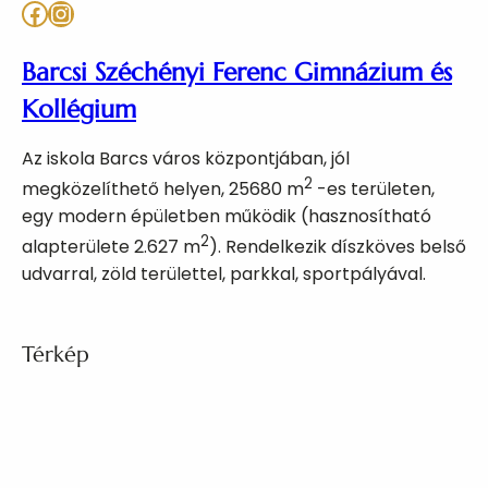
Facebook
Instagram
Barcsi Széchényi Ferenc Gimnázium és
Kollégium
Az iskola Barcs város központjában, jól
2
megközelíthető helyen, 25680 m
-es területen,
egy modern épületben működik (hasznosítható
2
alapterülete 2.627 m
). Rendelkezik díszköves belső
udvarral, zöld területtel, parkkal, sportpályával.
Térkép