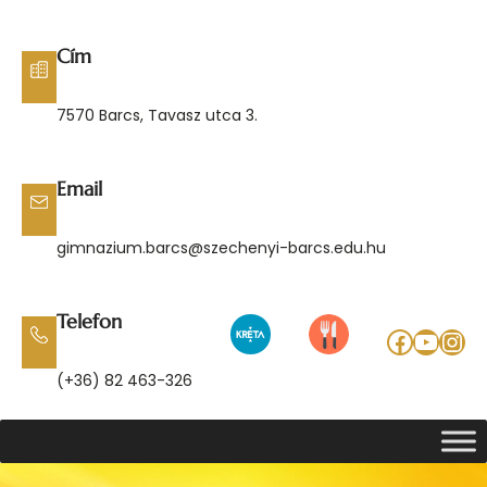
Ugrás
a
Cím
tartalomhoz
7570 Barcs, Tavasz utca 3.
Email
gimnazium.barcs@szechenyi-barcs.edu.hu
Telefon
Facebo
YouT
Ins
(+36) 82 463-326