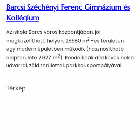
Barcsi Széchényi Ferenc Gimnázium és
Kollégium
Az iskola Barcs város központjában, jól
2
megközelíthető helyen, 25680 m
-es területen,
egy modern épületben működik (hasznosítható
2
alapterülete 2.627 m
). Rendelkezik díszköves belső
udvarral, zöld területtel, parkkal, sportpályával.
Térkép