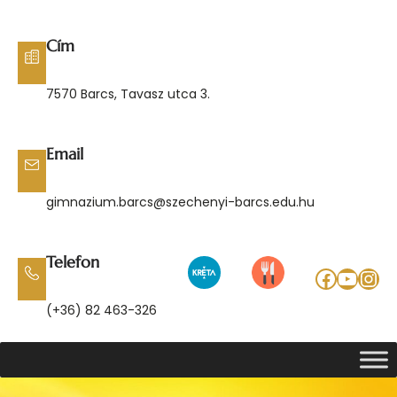
Ugrás
a
Cím
tartalomhoz
7570 Barcs, Tavasz utca 3.
Email
gimnazium.barcs@szechenyi-barcs.edu.hu
Telefon
Facebo
YouT
Ins
(+36) 82 463-326