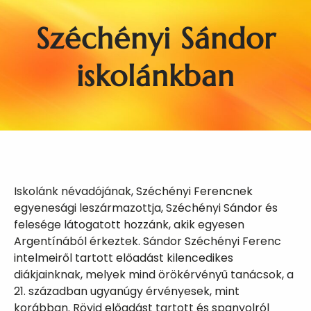
Széchényi Sándor
iskolánkban
Iskolánk névadójának, Széchényi Ferencnek
egyenesági leszármazottja, Széchényi Sándor és
felesége látogatott
hozzánk, akik egyesen
Argentínából érkeztek. Sándor Széchényi Ferenc
intelmeiről tartott előadást kilencedikes
diákjainknak, melyek mind örökérvényű tanácsok, a
21. században ugyanúgy érvényesek, mint
korábban. Rövid előadást tartott és spanyolról