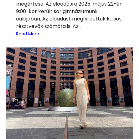
megértése. Az előadásra 2025. május 22-én
j
9:00-kor került sor gimnáziumunk
a
aulájában. Az előadást meghirdettük külsős
i
résztvevők számára is. Az…
n
:
k
Read More
K
u
t
a
t
ó
k
i
s
k
o
l
á
n