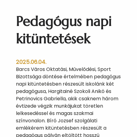
o
u
Pedagógus napi
r
g
b
kitüntetések
ó
l
2025.06.04.
Barcs Város Oktatási, Művelődési, Sport
Bizottsága döntése értelmében pedagógus
napi kitüntetésben részesült iskolánk két
pedagógusa, Hargitainé Szokoli Anikó és
Petrinovics Gabriella, akik csaknem három
évtizede végzik munkájukat töretlen
lelkesedéssel és magas szakmai
színvonalon. Bíró Jozsef szolgálati
emlékérem kitüntetésben részesült a
pedagógus pályán eltöltött hosszú