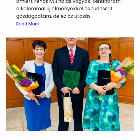
amiért rendkívül hálás vagyok. Mindhárom
alkalommal új élményekkel és tudással
gazdagodtam, de ez az utazás…
:
Read More
B
e
s
z
á
m
o
l
ó
S
t
r
a
s
b