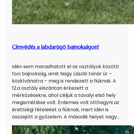
Címvédés a labdarúgó bajnokságon!
Idén sem maradhatott el az osztályok közötti
foci bajnokság, amit Nagy László tanár úr –
közkívánatra – meg is rendezett a fiúknak. A
12.a osztály elszántan érkezett a
mérkőzésekre, ahol céljuk a tavalyi első hely
megismétlése volt. Érdemes volt otthagyni az
érettségi tételeket a fiúknak, mert idén is
összejött a győzelem. A második helyet nagy…