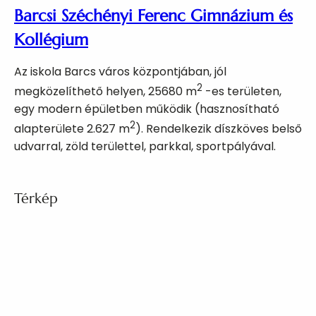
Barcsi Széchényi Ferenc Gimnázium és
Kollégium
Az iskola Barcs város központjában, jól
2
megközelíthető helyen, 25680 m
-es területen,
egy modern épületben működik (hasznosítható
2
alapterülete 2.627 m
). Rendelkezik díszköves belső
udvarral, zöld területtel, parkkal, sportpályával.
Térkép