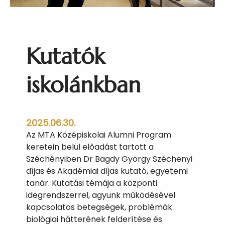
t
a
n
u
Kutatók
l
t
á
iskolánkban
k
a
f
2025.06.30.
ő
Az MTA Középiskolai Alumni Program
z
keretein belül előadást tartott a
é
Széchényiben Dr Bagdy György Széchenyi
s
díjas és Akadémiai díjas kutató, egyetemi
t
tanár. Kutatási témája a központi
d
idegrendszerrel, agyunk működésével
i
kapcsolatos betegségek, problémák
á
biológiai hátterének felderítése és
k