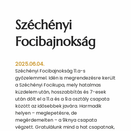
i
t
ü
Széchényi
n
t
e
Focibajnokság
t
é
s
2025.06.04.
e
Széchényi Focibajnokság 11.a-s
k
győzelemmel. Idén is megrendezésre került
a Széchényi Focikupa, mely hatalmas
küzdelem után, hosszabbítás és 7-esek
után dőlt el a 11.a és a 9.a osztály csapata
között az idősebbek javára. Harmadik
helyen – meglepetésre, de
megérdemelten – a 9knya csapata
végzett. Gratulálunk mind a hat csapatnak,