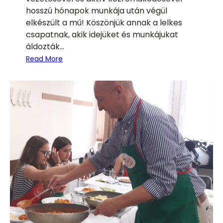
hosszú hónapok munkája után végül
elkészült a mű! Köszönjük annak a lelkes
csapatnak, akik idejüket és munkájukat
áldozták…
:
Read More
É
s
e
l
k
é
s
z
ü
l
t
!