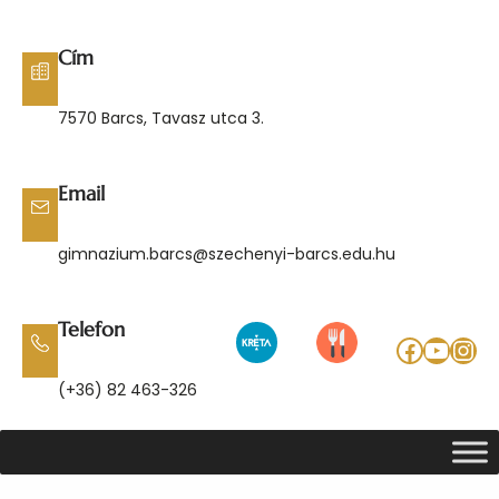
Ugrás
a
Cím
tartalomhoz
7570 Barcs, Tavasz utca 3.
Email
gimnazium.barcs@szechenyi-barcs.edu.hu
Telefon
Facebo
YouT
Ins
(+36) 82 463-326