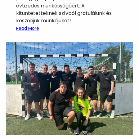
évtizedes munkásságáért. A
kitüntetetteknek szívből gratulálunk és
köszönjük munkájukat!
:
Read More
P
e
d
a
g
ó
g
u
s
n
a
p
i
k