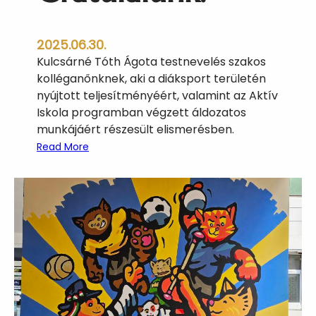
2025.06.30.
Kulcsárné Tóth Ágota testnevelés szakos
kolléganőnknek, aki a diáksport területén
nyújtott teljesítményéért, valamint az Aktív
Iskola programban végzett áldozatos
munkájáért részesült elismerésben.
:
Read More
G
r
a
t
u
l
á
l
u
n