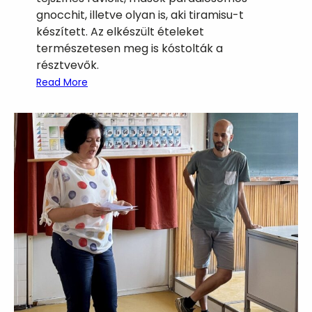
gnocchit, illetve olyan is, aki tiramisu-t
készített. Az elkészült ételeket
természetesen meg is kóstolták a
résztvevők.
:
Read More
O
l
a
s
z
c
h
e
f
-
t
ő
l