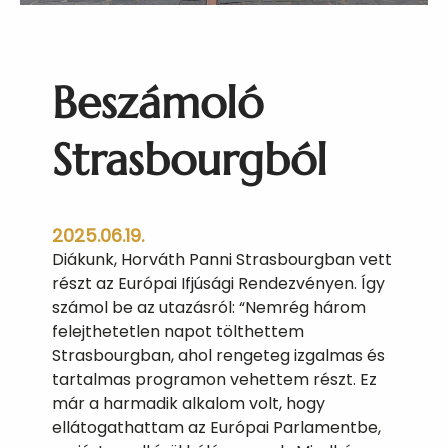
k
b
a
Beszámoló
n
Strasbourgból
2025.06.19.
Diákunk, Horváth Panni Strasbourgban vett
részt az Európai Ifjúsági Rendezvényen. Így
számol be az utazásról: “Nemrég három
felejthetetlen napot tölthettem
Strasbourgban, ahol rengeteg izgalmas és
tartalmas programon vehettem részt. Ez
már a harmadik alkalom volt, hogy
ellátogathattam az Európai Parlamentbe,