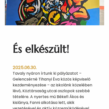
k
!
És elkészült!
2025.06.30.
Tavaly nyáron írtunk ki pályázatot –
Gelencsérné Tihanyi Éva közös képviselő
kezdeményezése – az iskolánk közelében
lévő, Köztársaság utcai oszlopok szebbé
tételére. A nyertes mű Békefi Ákos és
kislánya, Fanni alkotása lett, akik
vezetésével és aktív közreműködésével