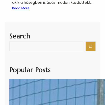
akik a hőségben is ádáz módon küzdöttek!…
:
Read More
S
z
é
c
Search
h
é
S
n
e
y
a
i
r
F
c
Popular Posts
o
h
c
i
b
a
j
n