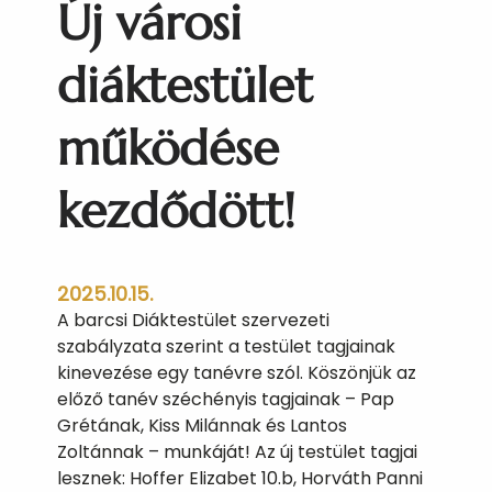
Új városi
h
P
a
diáktestület
n
n
működése
i
n
kezdődött!
a
k
2025.10.15.
A barcsi Diáktestület szervezeti
szabályzata szerint a testület tagjainak
kinevezése egy tanévre szól. Köszönjük az
előző tanév széchényis tagjainak – Pap
Grétának, Kiss Milánnak és Lantos
Zoltánnak – munkáját! Az új testület tagjai
lesznek: Hoffer Elizabet 10.b, Horváth Panni