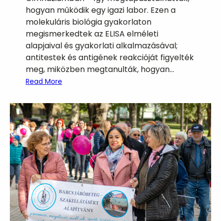
ö
hogyan működik egy igazi labor. Ezen a
t
molekuláris biológia gyakorlaton
t
megismerkedtek az ELISA elméleti
!
alapjaival és gyakorlati alkalmazásával;
antitestek és antigének reakcióját figyelték
meg, miközben megtanulták, hogyan…
:
Read More
N
e
m
z
e
t
i
T
u
d
ó