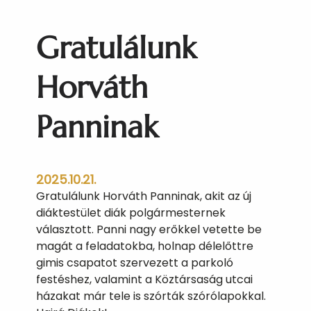
p
i
Gratulálunk
s
k
o
Horváth
l
á
Panninak
s
K
é
p
2025.10.21.
z
Gratulálunk Horváth Panninak, akit az új
ő
diáktestület diák polgármesternek
m
választott. Panni nagy erőkkel vetette be
ű
magát a feladatokba, holnap délelőttre
v
gimis csapatot szervezett a parkoló
é
festéshez, valamint a Köztársaság utcai
s
házakat már tele is szórták szórólapokkal.
z