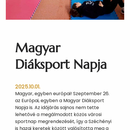
a
k
á
j
á
n
Magyar
j
á
r
Diáksport Napja
t
u
n
2025.10.01.
k
Magyar, egyben európai! Szeptember 26.
!
az Európai, egyben a Magyar Diáksport
Napja is. Az időjárás sajnos nem tette
lehetővé a megálmodott közös városi
sportnap megrendezését, így a Széchényi
is hazai keretek között valósította meg a