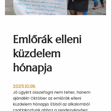
s
k
é
p
z
ő
Emlőrák elleni
A
k
a
küzdelem
d
é
hónapja
m
i
a
i
2025.10.06.
d
Jó ügyért összefogni nem teher, hanem
é
ajándék! Október az emlőrák elleni
n
küzdelem hónapja. Ebből az alkalomból
i
csatlakoztunk ahhoz a rendezvényhez,