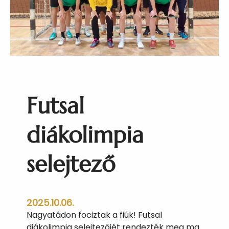
l
e
n
i
k
ü
z
d
Futsal
e
l
e
diákolimpia
m
h
selejtező
ó
n
a
p
2025.10.06.
j
Nagyatádon fociztak a fiúk! Futsal
a
diákolimpia selejtezőjét rendezték meg ma