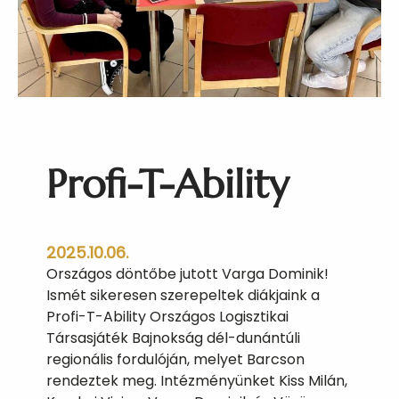
k
o
l
i
m
p
i
a
Profi-T-Ability
s
e
l
e
2025.10.06.
j
Országos döntőbe jutott Varga Dominik!
t
Ismét sikeresen szerepeltek diákjaink a
e
Profi-T-Ability Országos Logisztikai
z
Társasjáték Bajnokság dél-dunántúli
ő
regionális fordulóján, melyet Barcson
rendeztek meg. Intézményünket Kiss Milán,