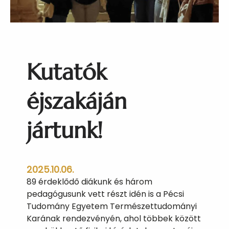
i
t
y
Kutatók
éjszakáján
jártunk!
2025.10.06.
89 érdeklődő diákunk és három
pedagógusunk vett részt idén is a Pécsi
Tudomány Egyetem Természettudományi
Karának rendezvényén, ahol többek között