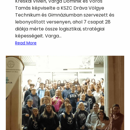
Kreskai Vivien, Varga Dominik és Vörös
Tamás képviselte a KSZC Dráva Völgye
Technikum és Gimnáziumban szervezett és
lebonyolított versenyen, ahol 7 csapat 28
diákja mérte össze logisztikai, stratégiai
képességeit. Varga…
:
Read More
P
r
o
f
i
-
T
-
A
b
i
l