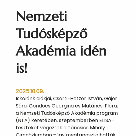
ü
Nemzeti
l
e
t
Tudósképző
m
ű
Akadémia idén
k
ö
is!
d
é
s
e
2025.10.09.
k
Iskolánk diákjai, Cserti-Hetzer István, Gájer
e
Sára, Göndöcs Georgina és Matáncsi Flóra,
z
a Nemzeti Tudósképző Akadémia program
d
(NTA) keretében, szeptemberben ELISA-
ő
teszteket végeztek a Táncsics Mihály
d
Gimnáziumban – így megtapasztalhatták,