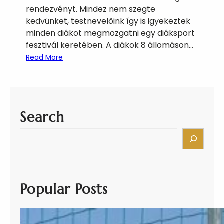
rendezvényt. Mindez nem szegte
kedvünket, testnevelőink így is igyekeztek
minden diákot megmozgatni egy diáksport
fesztivál keretében. A diákok 8 állomáson…
:
Read More
M
a
g
y
Search
a
r
S
D
e
i
a
á
r
k
c
Popular Posts
s
h
p
o