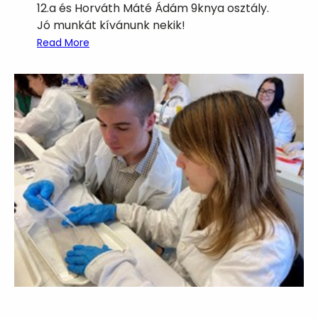
12.a és Horváth Máté Ádám 9knya osztály.
Jó munkát kívánunk nekik!
:
Read More
Ú
j
v
á
r
o
s
i
d
i
á
k
t
e
s
t