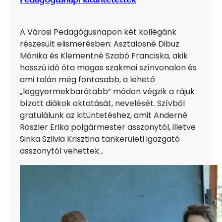
A Városi Pedagógusnapon két kollégánk
részesült elismerésben: Asztalosné Dibuz
Mónika és Klementné Szabó Franciska, akik
hosszú idő óta magas szakmai színvonalon és
ami talán még fontosabb, a lehető
„leggyermekbarátabb” módon végzik a rájuk
bízott diákok oktatását, nevelését. Szívből
gratulálunk az kitüntetéshez, amit Anderné
Röszler Erika polgármester asszonytól, illetve
Sinka Szilvia Krisztina tankerületi igazgató
asszonytól vehettek…