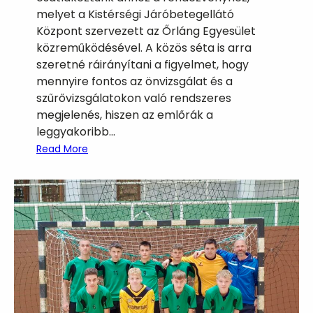
s
melyet a Kistérségi Járóbetegellátó
!
Központ szervezett az Őrláng Egyesület
közreműködésével. A közös séta is arra
szeretné ráirányítani a figyelmet, hogy
mennyire fontos az önvizsgálat és a
szűrővizsgálatokon való rendszeres
megjelenés, hiszen az emlőrák a
leggyakoribb…
:
Read More
E
m
l
ő
r
á
k
e
l