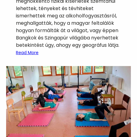
meghökkentő fizikai kísérletek szemtanúi
lehettek, tényeket és tévhiteket
ismerhettek meg az alkoholfogyasztásról,
meghallgatták, hogy a magyar feltalálók
hogyan formálták át a világot, vagy éppen
Bangkok és Szingapúr világába nyerhettek
betekintést úgy, ahogy egy geográfus látja.
:
Read More
K
u
t
a
t
ó
k
é
j
s
z