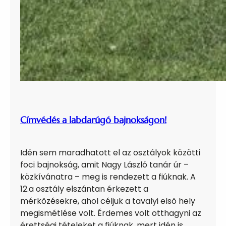
Címvédés a labdarúgó bajnokságon!
Idén sem maradhatott el az osztályok közötti
foci bajnokság, amit Nagy László tanár úr –
közkívánatra – meg is rendezett a fiúknak. A
12.a osztály elszántan érkezett a
mérkőzésekre, ahol céljuk a tavalyi első hely
megismétlése volt. Érdemes volt otthagyni az
érettségi tételeket a fiúknak, mert idén is