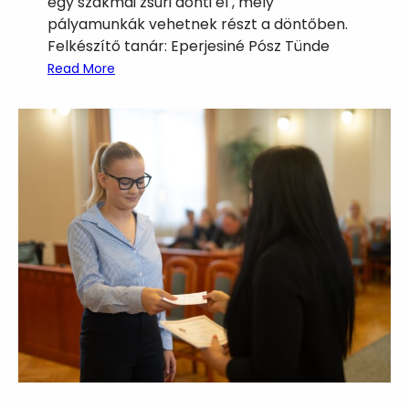
egy szakmai zsűri dönti el , mely
pályamunkák vehetnek részt a döntőben.
Felkészítő tanár: Eperjesiné Pósz Tünde
:
Read More
X
X
.
O
r
s
z
á
g
o
s
K
ö
z
é