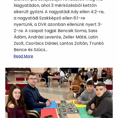
Nagyatádon, ahol 3 mérkőzésből kettőn
sikerült győzni. A nagyatádi Ady ellen 4:2-re,
a nagyatádi Szakképző ellen 6:1-re
nyertünk, a DVK azonban ellenünk nyert 3-
2-re. A csapat tagjai: Bencsik Soma, Sass
Ádám, Andrási Levente, Zeller Máté, Latin
Zsolt, Csorbics Dániel, Lantos Zoltán, Trunkó
Bence és Szűcs…
:
Read More
F
u
t
s
a
l
d
i
á