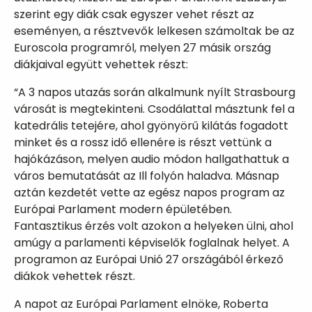
szerint egy diák csak egyszer vehet részt az
eseményen, a résztvevők lelkesen számoltak be az
Euroscola programról, melyen 27 másik ország
diákjaival együtt vehettek részt:
“A 3 napos utazás során alkalmunk nyílt Strasbourg
városát is megtekinteni. Csodálattal másztunk fel a
katedrális tetejére, ahol gyönyörű kilátás fogadott
minket és a rossz idő ellenére is részt vettünk a
hajókázáson, melyen audio módon hallgathattuk a
város bemutatását az Ill folyón haladva. Másnap
aztán kezdetét vette az egész napos program az
Európai Parlament modern épületében.
Fantasztikus érzés volt azokon a helyeken ülni, ahol
amúgy a parlamenti képviselők foglalnak helyet. A
programon az Európai Unió 27 országából érkező
diákok vehettek részt.
A napot az Európai Parlament elnöke, Roberta