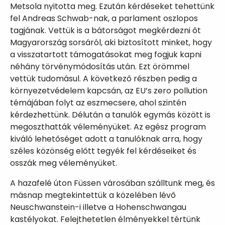
Metsola nyitotta meg. Ezután kérdéseket tehettünk
fel Andreas Schwab-nak, a parlament oszlopos
tagjának. Vettük is a bátorságot megkérdezni őt
Magyarország sorsáról, aki biztosított minket, hogy
a visszatartott támogatásokat meg fogjuk kapni
néhány törvénymódosítás után. Ezt örömmel
vettük tudomásul. A következő részben pedig a
környezetvédelem kapcsán, az EU’s zero pollution
témájában folyt az eszmecsere, ahol szintén
kérdezhettünk. Délután a tanulók egymás között is
megoszthatták véleményüket. Az egész program
kiváló lehetőséget adott a tanulóknak arra, hogy
széles közönség előtt tegyék fel kérdéseiket és
osszák meg véleményüket.
A hazafelé úton Füssen városában szálltunk meg, és
másnap megtekintettük a közelében lévő
Neuschwanstein-i illetve a Hohenschwangau
kastélyokat. Felejthetetlen élményekkel tértünk