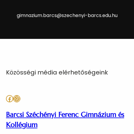
gimnazium.barcs@szechenyi-barcs.edu.hu
Közösségi média elérhetőségeink
Facebook
Instagram
Barcsi Széchényi Ferenc Gimnázium és
Kollégium