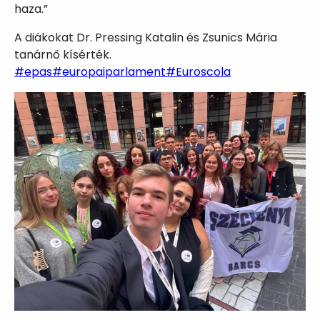
haza.”
A diákokat Dr. Pressing Katalin és Zsunics Mária
tanárnő kísérték.
#epas
#europaiparlament
#Euroscola