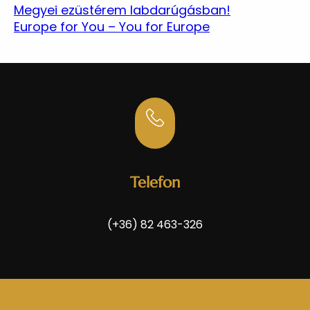
Megyei ezüstérem labdarúgásban!
Europe for You – You for Europe
Telefon
(+36) 82 463-326