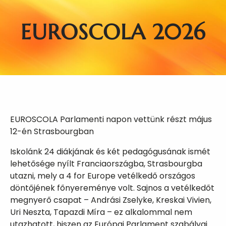
EUROSCOLA 2026
EUROSCOLA Parlamenti napon vettünk részt május
12-én Strasbourgban
Iskolánk 24 diákjának és két pedagógusának ismét
lehetősége nyílt Franciaországba, Strasbourgba
utazni, mely a 4 for Europe vetélkedő országos
döntőjének főnyereménye volt. Sajnos a vetélkedőt
megnyerő csapat – Andrási Zselyke, Kreskai Vivien,
Uri Neszta, Tapazdi Míra – ez alkalommal nem
utazhatott, hiszen az Európai Parlament szabályai