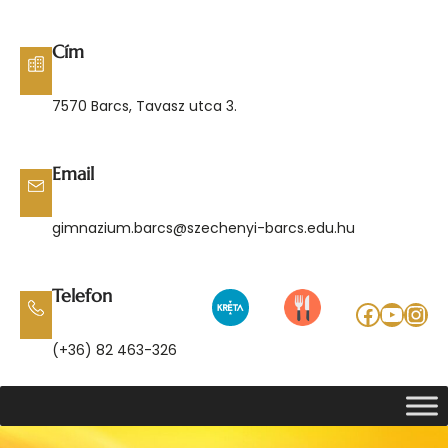
Ugrás
a
Cím
tartalomhoz
7570 Barcs, Tavasz utca 3.
Email
gimnazium.barcs@szechenyi-barcs.edu.hu
Telefon
Facebo
YouT
Ins
(+36) 82 463-326