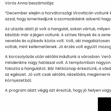
Vörös Anna beszámolója:
“December elején a horvátországi Viroviticán voltun
azzal, hogy ismerkedjünk a szomszédaink adventi hag
Az utazás alatt jó volt a hangulat, sokan vártuk, mily
később már a jégen voltunk. A színes fények és a zene
nevetés és a jókedv közös volt. Volt, aki magabiztosa
voltak, mint kellemetlenek. Jó érzés volt együtt mozo
A korcsolyázás után sétálni indultunk a városban. Verő
mindenkire nagy hatással volt. A templomban nagyon s
fokozta a hangulatot. Bár hétköznap érkeztünk, a vá
az egészet. Jó volt csak sétálni, nézelődni, megismern
környezetből.
A program alatt végig azt éreztük, hogy jó helyen va