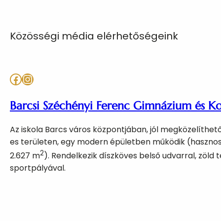
Közösségi média elérhetőségeink
Facebook
Instagram
Barcsi Széchényi Ferenc Gimnázium és K
Az iskola Barcs város központjában, jól megközelíthet
es területen, egy modern épületben működik (hasznos
2
2.627 m
). Rendelkezik díszköves belső udvarral, zöld t
sportpályával.