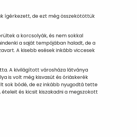
k ígérkezett, de ezt még összekötöttük
erültek a korcsolyák, és nem sokkal
indenki a saját tempójában haladt, de a
zavart. A kisebb esések inkább viccesek
ta. A kivilágított városháza látványa
a is volt még kisvasút és óriáskerék
t sok bódé, de ez inkább nyugodtá tette
ételeit és kicsit kiszakadni a megszokott