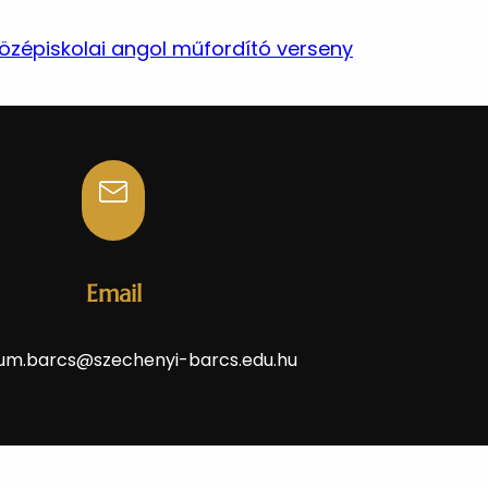
özépiskolai angol műfordító verseny
Email
um.barcs@szechenyi-barcs.edu.hu