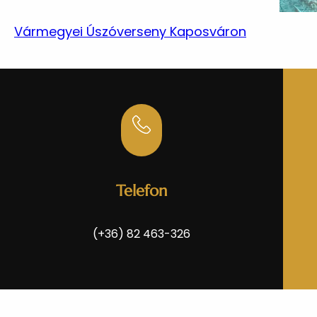
Vármegyei Úszóverseny Kaposváron
Telefon
(+36) 82 463-326