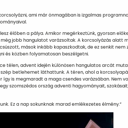
k korcsolyázni, ami már önmagában is izgalmas programna
yományaival.
en lesz élőben a pálya. Amikor megérkeztünk, gyorsan elők
 még jobb hangulatot varázsoltak. A korcsolyázás alatt m
n csúszott, mások inkább kapaszkodtak, de ez senkit nem 
gni és közben folyamatosan beszélgetni.
ce télen, advent idején különösen hangulatos arcát mutat
zép betlehemet láthattunk. A téren, ahol a korcsolyapály
sár így is megmaradt a maga csendes varázsában. Nem vol
i egy szomszédos ország adventi hagyományait, szokásait, 
gyunk. Ez a nap sokunknak marad emlékezetes élmény.”