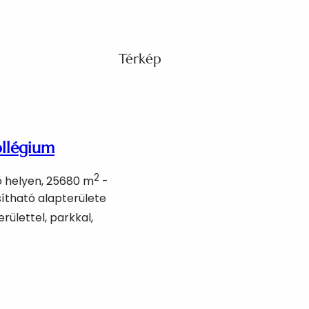
Térkép
ollégium
2
ő helyen, 25680 m
-
ítható alapterülete
erülettel, parkkal,