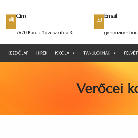
Ugrás
a
Cím
Email
tartalomhoz
7570 Barcs, Tavasz utca 3.
gimnazium.bar
KEZDŐLAP
HÍREK
ISKOLA
TANULÓKNAK
FELVÉT
Verőcei ko