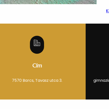
K
Cím
7570 Barcs, Tavasz utca 3.
gimnazi