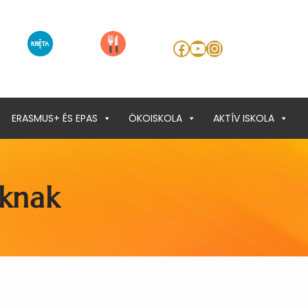
Facebook
YouTube
Instagram
ERASMUS+ ÉS EPAS
ÖKOISKOLA
AKTÍV ISKOLA
nknak