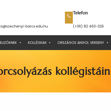
Telefon
cs@szechenyi-barcs.edu.hu
(+36) 82 463-326
ELIZŐKNEK
KOLLÉGIUM
ORSZÁGOS ANGOL VERSENY
rcsolyázás kollégistái