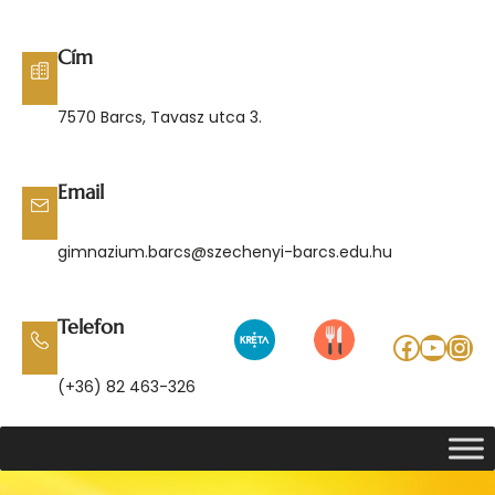
Ugrás
a
Cím
tartalomhoz
7570 Barcs, Tavasz utca 3.
Email
gimnazium.barcs@szechenyi-barcs.edu.hu
Telefon
Facebo
YouT
Ins
(+36) 82 463-326