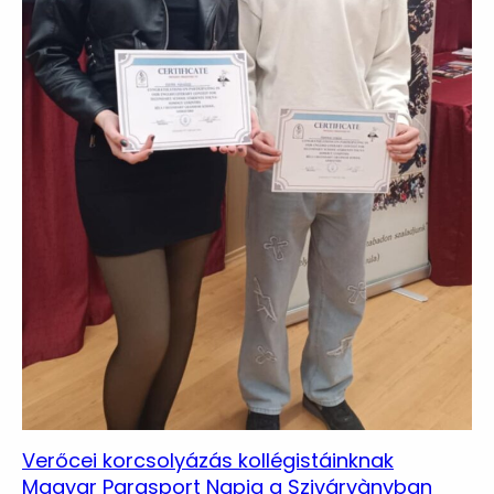
Verőcei korcsolyázás kollégistáinknak
Magyar Parasport Napja a Szivárvànyban