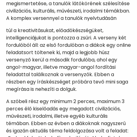
megismertetése, a tanulók látókörének szélesítése
civilizációs, kulturális, művészeti, irodalmi témákban.
A komplex versennyel a tanulók nyelvtudásán
túl a kreativitásukat, előadókészségüket,
intelligenciájukat is pontozza a zsűri. A verseny két
fordulóból áll: az első fordulóban a diákok egy online
feladatsort töltenek ki, majd a legjobb húsz
versenyző kerül a második fordulóba, ahol egy
angol-magyar, illetve magyar-angol fordítási
feladattal találkoznak a versenyzők. Ebben a
részben egy íráskészséget próbára tevő mini saga
megírása is nehezíti a dolguk.
A szóbeli rész egy minimum 2 perces, maximum 3
perces élő kiselőadás egy megadott civilizációs,
művészeti, irodalmi, illetve egyéb kulturális
témában. Ebben az évben a diákoknak nagyszerű
és igazán aktuális téma feldolgozása volt a feladat: