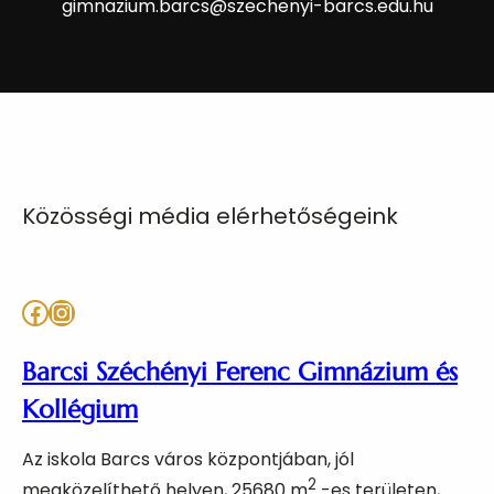
gimnazium.barcs@szechenyi-barcs.edu.hu
Közösségi média elérhetőségeink
Facebook
Instagram
Barcsi Széchényi Ferenc Gimnázium és
Kollégium
Az iskola Barcs város központjában, jól
2
megközelíthető helyen, 25680 m
-es területen,