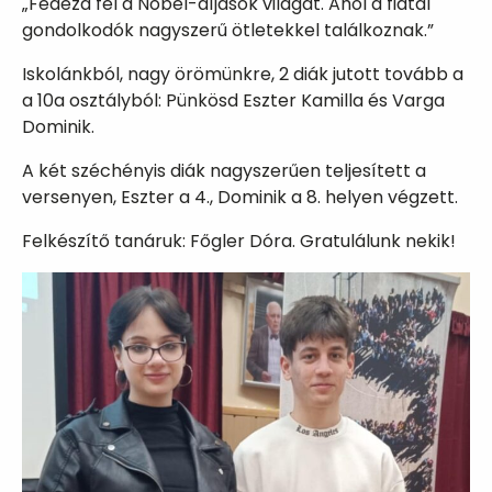
„Fedezd fel a Nobel-díjasok világát. Ahol a fiatal
gondolkodók nagyszerű ötletekkel találkoznak.”
Iskolánkból, nagy örömünkre, 2 diák jutott tovább a
a 10a osztályból: Pünkösd Eszter Kamilla és Varga
Dominik.
A két széchényis diák nagyszerűen teljesített a
versenyen, Eszter a 4., Dominik a 8. helyen végzett.
Felkészítő tanáruk: Főgler Dóra. Gratulálunk nekik!