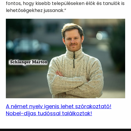
fontos, hogy kisebb településeken élők és tanulók is
lehetőségekhez jussanak.”
A német nyelv igenis lehet szórakoztató!
Nobel-díjas tudóssal találkoztak!