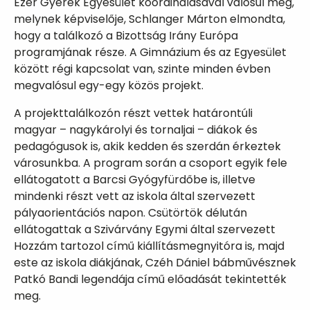
Ezer Gyerek Egyesület koordinálásával valósul meg,
melynek képviselője, Schlanger Márton elmondta,
hogy a találkozó a Bizottság Irány Európa
programjának része. A Gimnázium és az Egyesület
között régi kapcsolat van, szinte minden évben
megvalósul egy-egy közös projekt.
A projekttalálkozón részt vettek határontúli
magyar – nagykárolyi és tornaljai – diákok és
pedagógusok is, akik kedden és szerdán érkeztek
városunkba. A program során a csoport egyik fele
ellátogatott a Barcsi Gyógyfürdőbe is, illetve
mindenki részt vett az iskola által szervezett
pályaorientációs napon. Csütörtök délután
ellátogattak a Szivárvány Egymi által szervezett
Hozzám tartozol című kiállításmegnyitóra is, majd
este az iskola diákjának, Czéh Dániel bábművésznek
Patkó Bandi legendája című előadását tekintették
meg.