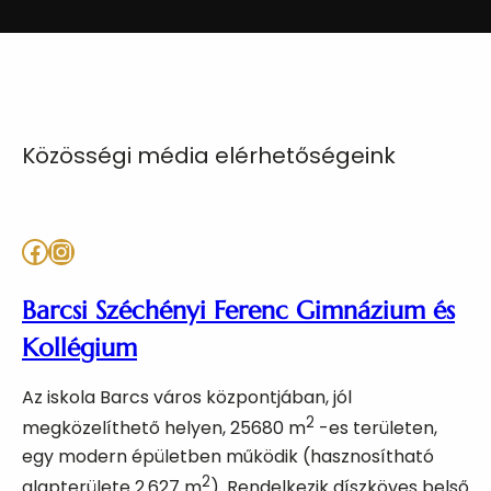
Közösségi média elérhetőségeink
Facebook
Instagram
Barcsi Széchényi Ferenc Gimnázium és
Kollégium
Az iskola Barcs város központjában, jól
2
megközelíthető helyen, 25680 m
-es területen,
egy modern épületben működik (hasznosítható
2
alapterülete 2.627 m
). Rendelkezik díszköves belső