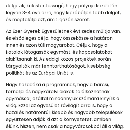
dolgozik, kulcsfontosságú, hogy pályája kezdetén
legyen 3-4 éve arra, hogy kipróbáljon több dolgot,
és megtalálja azt, amit igazán szeret.
Az Ezer Gyerek Egyesületnek évtizedes múltja van,
és elsődleges célja, hogy összekösse a határon
innen és azon túli magyarokat. Céljuk, hogy a
fiatalok látogassák egymást, és kapcsolatokat
alakítsanak ki. Az eddigi közös projektek során
tárgyalták már fenntarthatóságot, kisebbség
politikát és az Európai Uniót is.
Nagy hozadéka a programnak, hogy a barcsi,
tornaljai és nagykárolyi diákok találkozhatnak
egymással, ezáltal mindannyiuk számára kinyílik a
világ. Ezzel az egyesület rávilágít arra is, hogy a
hazai és határontúli kisebb és nagyobb települések
együttesen adják ki azt a környezetet, amiben
élünk, hiszen, nem csak a nagyvárosokból áll a világ,