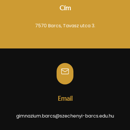
Cím
7570 Barcs, Tavasz utca 3.
Email
gimnazium.barcs@szechenyi-barcs.edu.hu