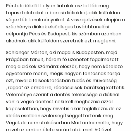
Péntek délelőtt olyan fiatalok osztották meg
tapasztalataikat a barcsi diákokkal, akik külföldön
végezték tanulmányaikat. A visszajelzések alapján a
széchényis diákok elsődleges továbbtanulási
célpontja Pécs és Budapest, kis számban azonban
akadnak, akik külföldön szeretnék ezt megtenni.
Schlanger Márton, aki maga is Budapesten, majd
Prágában tanult, három fő üzenetet fogalmazott
meg a diákok számára: először, hogy nem kötelező
egyetemre menni, mégis nagyon fontosnak tartja
ezt, mivel a felsőoktatásban tudás és műveltség
„ragad” az emberre, ráadásul sok barátság köttetik.
Véleménye szerint a döntés felelőssége a diáknál
van: a végső döntést neki kell meghoznia azzal
kapcsolatban, hogy mivel is akar foglalkozni, de ez
ideális esetben szülői segítséggel történik meg.
Végül, de nem utolsósorban Márton kiemelte, hogy
mivel az ember élete során több mint 50 évet