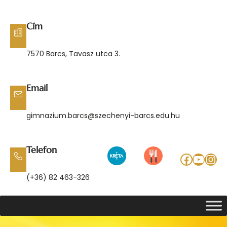
Ugrás
a
Cím
tartalomhoz
7570 Barcs, Tavasz utca 3.
Email
gimnazium.barcs@szechenyi-barcs.edu.hu
Telefon
Facebo
YouT
Ins
(+36) 82 463-326