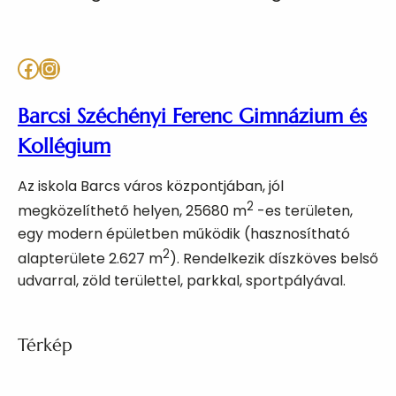
Facebook
Instagram
Barcsi Széchényi Ferenc Gimnázium és
Kollégium
Az iskola Barcs város központjában, jól
2
megközelíthető helyen, 25680 m
-es területen,
egy modern épületben működik (hasznosítható
2
alapterülete 2.627 m
). Rendelkezik díszköves belső
udvarral, zöld területtel, parkkal, sportpályával.
Térkép