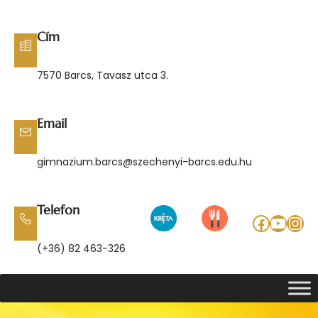
Ugrás
a
Cím
tartalomhoz
7570 Barcs, Tavasz utca 3.
Email
gimnazium.barcs@szechenyi-barcs.edu.hu
Telefon
Facebo
YouT
Ins
(+36) 82 463-326