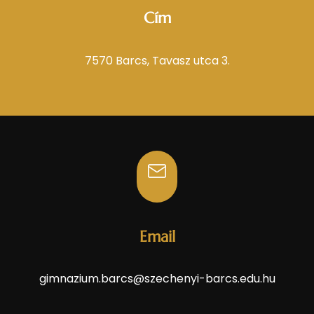
Cím
7570 Barcs, Tavasz utca 3.
Email
gimnazium.barcs@szechenyi-barcs.edu.hu