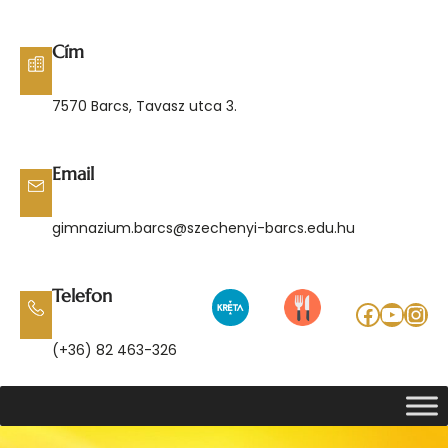
Ugrás
a
Cím
tartalomhoz
7570 Barcs, Tavasz utca 3.
Email
gimnazium.barcs@szechenyi-barcs.edu.hu
Telefon
Facebo
YouT
Ins
(+36) 82 463-326