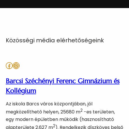
Közösségi média elérhetőségeink
Facebook
Instagram
Barcsi Széchényi Ferenc Gimnázium és
Kollégium
Az iskola Barcs város központjában, jól
2
megközelíthető helyen, 25680 m
-es területen,
egy modern épületben működik (hasznosítható
2
alapterülete 2.627 m
). Rendelkezik díszköves belső