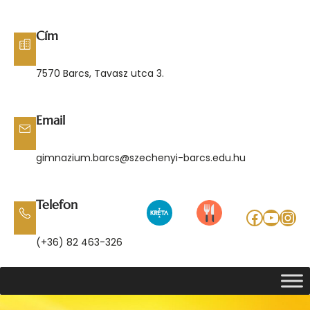
Ugrás
a
Cím
tartalomhoz
7570 Barcs, Tavasz utca 3.
Email
gimnazium.barcs@szechenyi-barcs.edu.hu
Telefon
Facebo
YouT
Ins
(+36) 82 463-326