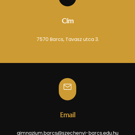
Cím
7570 Barcs, Tavasz utca 3.
Email
gimnazium.barcs@szechenyi-barcs.edu.hu