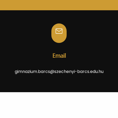
Email
gimnazium.barcs@szechenyi-barcs.edu.hu