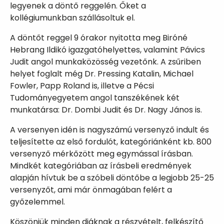
legyenek a döntő reggelén. Őket a
kollégiumunkban szállásoltuk el.
A döntőt reggel 9 órakor nyitotta meg Biróné
Hebrang Ildikó igazgatóhelyettes, valamint Pávics
Judit angol munkaközösség vezetőnk. A zsűriben
helyet foglalt még Dr. Pressing Katalin, Michael
Fowler, Papp Roland is, illetve a Pécsi
Tudományegyetem angol tanszékének két
munkatársa: Dr. Dombi Judit és Dr. Nagy János is.
A versenyen idén is nagyszámú versenyző indult és
teljesítette az első fordulót, kategóriánként kb. 800
versenyző mérkőzött meg egymással írásban.
Mindkét kategóriában az írásbeli eredmények
alapján hívtuk be a szóbeli döntőbe a legjobb 25-25
versenyzőt, ami már önmagában felért a
győzelemmel.
Köszönjük minden diáknak a részvételt, felkészítő