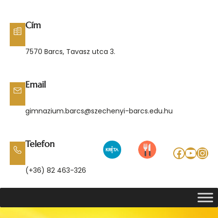
Ugrás
a
Cím
tartalomhoz
7570 Barcs, Tavasz utca 3.
Email
gimnazium.barcs@szechenyi-barcs.edu.hu
Telefon
Facebo
YouT
Ins
(+36) 82 463-326