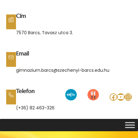
Ugrás
a
Cím
tartalomhoz
7570 Barcs, Tavasz utca 3.
Email
gimnazium.barcs@szechenyi-barcs.edu.hu
Telefon
Facebo
YouT
Ins
(+36) 82 463-326