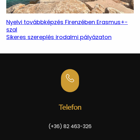
Nyelvi továbbképzés Firenzében Erasmus+-
szal
Sikeres szereplés irodalmi pályázaton
Telefon
(+36) 82 463-326