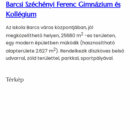
Barcsi Széchényi Ferenc Gimnázium és
Kollégium
Az iskola Barcs város központjában, jól
2
megközelíthető helyen, 25680 m
-es területen,
egy modern épületben működik (hasznosítható
2
alapterülete 2.627 m
). Rendelkezik díszköves belső
udvarral, zöld területtel, parkkal, sportpályával.
Térkép