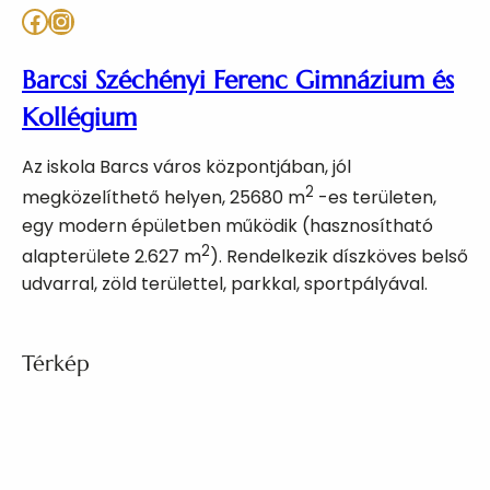
Facebook
Instagram
Barcsi Széchényi Ferenc Gimnázium és
Kollégium
Az iskola Barcs város központjában, jól
2
megközelíthető helyen, 25680 m
-es területen,
egy modern épületben működik (hasznosítható
2
alapterülete 2.627 m
). Rendelkezik díszköves belső
udvarral, zöld területtel, parkkal, sportpályával.
Térkép