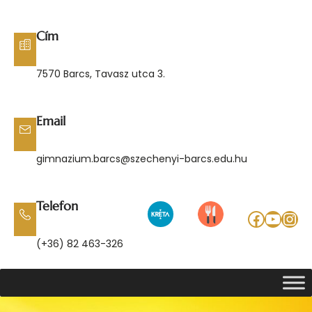
Ugrás
a
Cím
tartalomhoz
7570 Barcs, Tavasz utca 3.
Email
gimnazium.barcs@szechenyi-barcs.edu.hu
Telefon
Facebo
YouT
Ins
(+36) 82 463-326