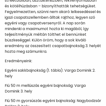
streetballban, asztaliteniszben, fekvenyomásban
és kötélhúzásban – bizonyíthatták tehetségüket.
Fegyelmezetten, szűnni nem akaró lelkesedéssel és
igazi csapatszellemben álltak rajthoz, legyen szó
egyéni vagy csapatversenyről. A nap során
mindenki a maximumot hozta ki magából, így
teljesítményük méltán tölthet el bennünket
büszkeséggel. Külön öröm, hogy a sok kiváló
eredmény az összesített csapatbajnokság 3. helyét
hozta meg számunkra.
Eredményeink:
Egyéni sakkbajnokság (1. tábla): Varga Dominik 2.
hely
Fiú 50 m mellúszás egyéni bajnokság: Varga
Dominik 3. hely
Fiú 50 m gyorsúszás egyéni bajnokság: Nagybodzsár