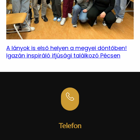
A lányok is első helyen a megyei döntőben!
Igazán inspiráló ifjúsági találkozó Pécsen
Telefon