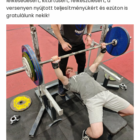
lelkesedésért, kitartásért, felkészülésért, a
versenyen nyújtott teljesítményükért és ezúton is
gratulálunk nekik!