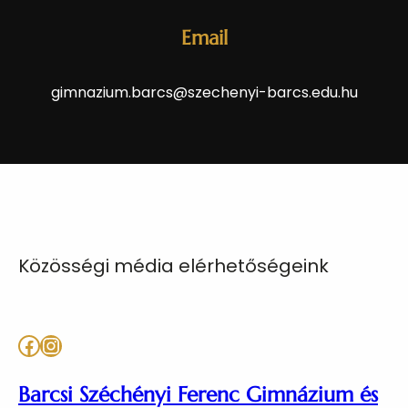
Email
gimnazium.barcs@szechenyi-barcs.edu.hu
Közösségi média elérhetőségeink
Facebook
Instagram
Barcsi Széchényi Ferenc Gimnázium és