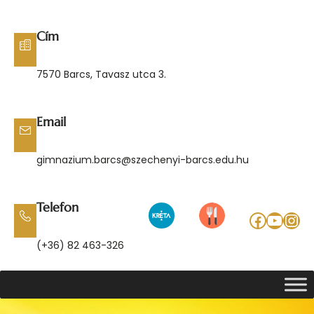
Ugrás
a
Cím
tartalomhoz
7570 Barcs, Tavasz utca 3.
Email
gimnazium.barcs@szechenyi-barcs.edu.hu
Telefon
Facebo
YouT
Ins
(+36) 82 463-326