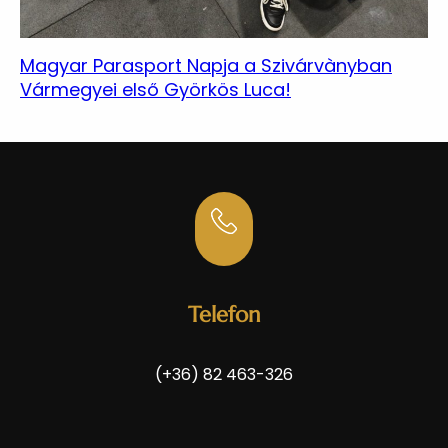
Magyar Parasport Napja a Szivárvànyban
Vármegyei első Györkös Luca!
Telefon
(+36) 82 463-326