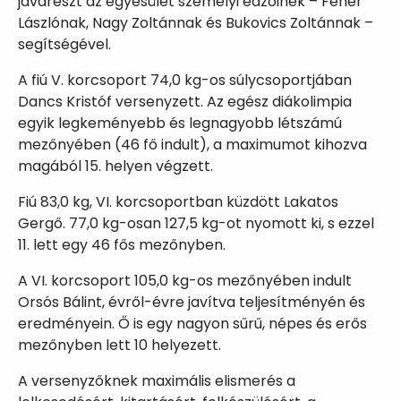
javarészt az egyesület személyi edzőinek – Fehér
Lászlónak, Nagy Zoltánnak és Bukovics Zoltánnak –
segítségével.
A fiú V. korcsoport 74,0 kg-os súlycsoportjában
Dancs Kristóf versenyzett. Az egész diákolimpia
egyik legkeményebb és legnagyobb létszámú
mezőnyében (46 fő indult), a maximumot kihozva
magából 15. helyen végzett.
Fiú 83,0 kg, VI. korcsoportban küzdött Lakatos
Gergő. 77,0 kg-osan 127,5 kg-ot nyomott ki, s ezzel
11. lett egy 46 fős mezőnyben.
A VI. korcsoport 105,0 kg-os mezőnyében indult
Orsós Bálint, évről-évre javítva teljesítményén és
eredményein. Ő is egy nagyon sűrű, népes és erős
mezőnyben lett 10 helyezett.
A versenyzőknek maximális elismerés a