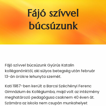
Fájó szívvel
búcsúzunk
Fájó szívvel búcsúzunk Gyűrűs Katalin
kolléganőnktől, aki súlyos betegség után február
13-án örökre lehunyta szemét.
Kati 1987-ben került a Barcsi Széchényi Ferenc
Gimnázium és Kollégiumba, majd volt az intézmény
meghatározó pedagógusa csaknem 40 éven át.
Számára az iskola nem csupán munkahelyet