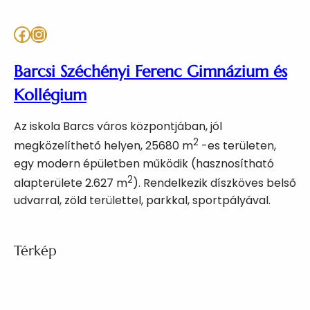
Facebook
Instagram
Barcsi Széchényi Ferenc Gimnázium és
Kollégium
Az iskola Barcs város központjában, jól
2
megközelíthető helyen, 25680 m
-es területen,
egy modern épületben működik (hasznosítható
2
alapterülete 2.627 m
). Rendelkezik díszköves belső
udvarral, zöld területtel, parkkal, sportpályával.
Térkép