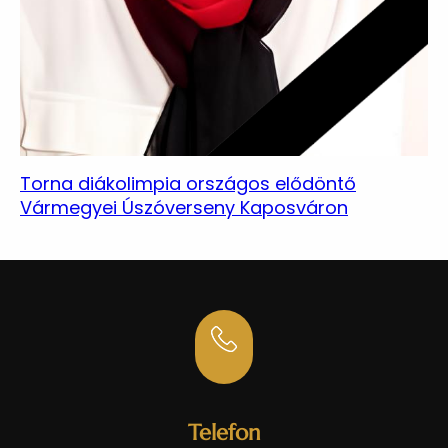
Torna diákolimpia országos elődöntő
Vármegyei Úszóverseny Kaposváron
Telefon