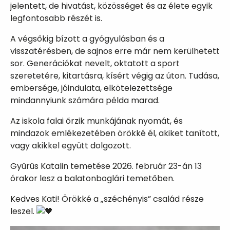
jelentett, de hivatást, közösséget és az élete egyik
legfontosabb részét is.
A végsőkig bízott a gyógyulásban és a
visszatérésben, de sajnos erre már nem kerülhetett
sor. Generációkat nevelt, oktatott a sport
szeretetére, kitartásra, kísért végig az úton. Tudása,
embersége, jóindulata, elkötelezettsége
mindannyiunk számára példa marad.
Az iskola falai őrzik munkájának nyomát, és
mindazok emlékezetében örökké él, akiket tanított,
vagy akikkel együtt dolgozott.
Gyűrűs Katalin temetése 2026. február 23-án 13
órakor lesz a balatonboglári temetőben.
Kedves Kati! Örökké a „széchényis” család része
leszel.