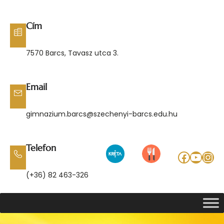
Ugrás
a
Cím
tartalomhoz
7570 Barcs, Tavasz utca 3.
Email
gimnazium.barcs@szechenyi-barcs.edu.hu
Telefon
Facebo
YouT
Ins
(+36) 82 463-326