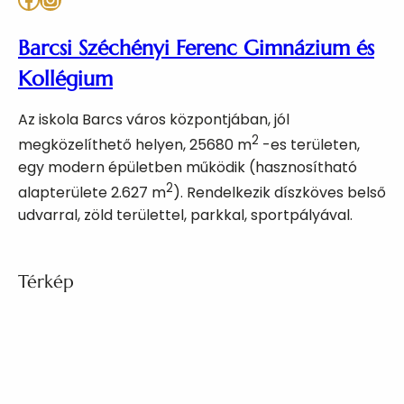
Barcsi Széchényi Ferenc Gimnázium és
Kollégium
Az iskola Barcs város központjában, jól
2
megközelíthető helyen, 25680 m
-es területen,
egy modern épületben működik (hasznosítható
2
alapterülete 2.627 m
). Rendelkezik díszköves belső
udvarral, zöld területtel, parkkal, sportpályával.
Térkép