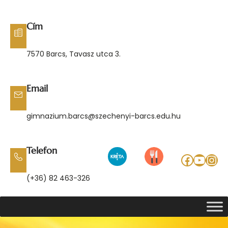
Ugrás
a
Cím
tartalomhoz
7570 Barcs, Tavasz utca 3.
Email
gimnazium.barcs@szechenyi-barcs.edu.hu
Telefon
Facebo
YouT
Ins
(+36) 82 463-326