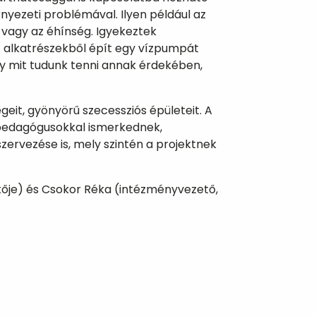
rnyezeti problémával. Ilyen például az
vagy az éhínség. Igyekeztek
t alkatrészekből épít egy vízpumpát
gy mit tudunk tenni annak érdekében,
eit, gyönyörű szecessziós épületeit. A
, pedagógusokkal ismerkednek,
ervezése is, mely szintén a projektnek
etője) és Csokor Réka (intézményvezető,