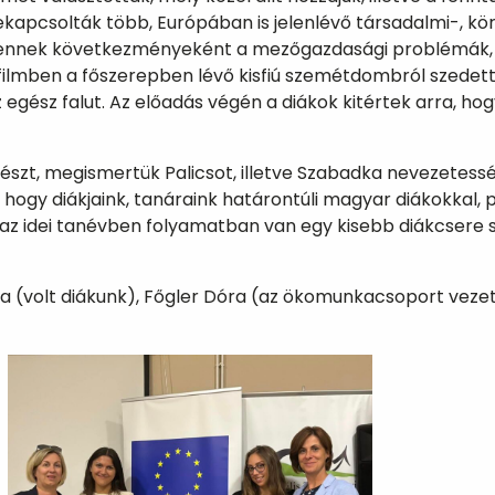
szekapcsolták több, Európában is jelenlévő társadalmi-, kö
és ennek következményeként a mezőgazdasági problémák, 
a filmben a főszerepben lévő kisfiú szemétdombról szedet
egész falut. Az előadás végén a diákok kitértek arra, ho
észt, megismertük Palicsot, illetve Szabadka nevezetesség
 hogy diákjaink, tanáraink határontúli magyar diákokkal
az idei tanévben folyamatban van egy kisebb diákcsere sz
éta (volt diákunk), Főgler Dóra (az ökomunkacsoport vez