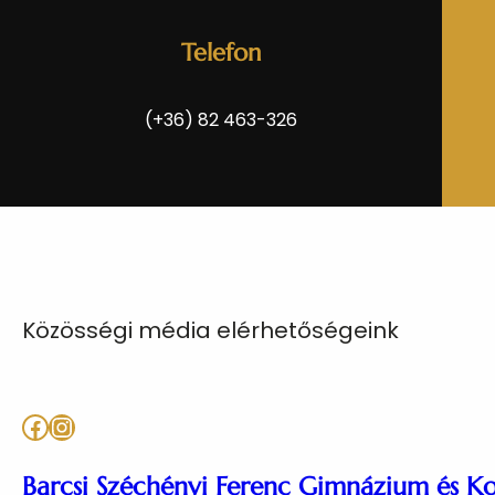
Telefon
(+36) 82 463-326
Közösségi média elérhetőségeink
Facebook
Instagram
Barcsi Széchényi Ferenc Gimnázium és K