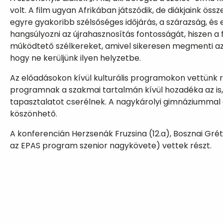
volt. A film ugyan Afrikában játszódik, de diákjaink ös
egyre gyakoribb szélsőséges időjárás, a szárazság, 
hangsúlyozni az újrahasznosítás fontosságát, hiszen 
működtető szélkereket, amivel sikeresen megmenti az 
hogy ne kerüljünk ilyen helyzetbe.
Az előadásokon kívül kulturális programokon vettünk r
programnak a szakmai tartalmán kívül hozadéka az is,
tapasztalatot cserélnek. A nagykárolyi gimnáziummal 
köszönhető.
A konferencián Herzsenák Fruzsina (12.a), Bosznai Gr
az EPAS program szenior nagykövete) vettek részt.