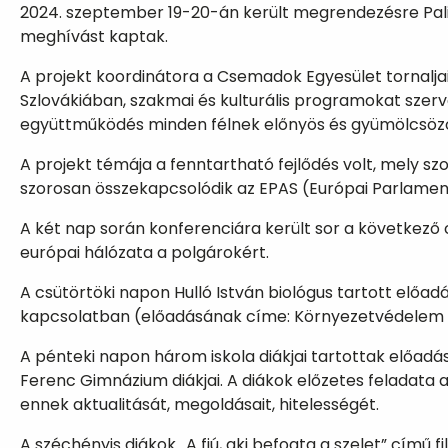
2024. szeptember 19-20-án került megrendezésre Palics
meghívást kaptak.
A projekt koordinátora a Csemadok Egyesület tornaljai 
Szlovákiában, szakmai és kulturális programokat szer
együttműködés minden félnek előnyös és gyümölcsöz
A projekt témája a fenntartható fejlődés volt, mely sz
szorosan összekapcsolódik az EPAS (Európai Parlamen
A két nap során konferenciára került sor a következő
európai hálózata a polgárokért.
A csütörtöki napon Hulló István biológus tartott előa
kapcsolatban (előadásának címe: Környezetvédelem é
A pénteki napon három iskola diákjai tartottak előadást
Ferenc Gimnázium diákjai. A diákok előzetes feladata a
ennek aktualitását, megoldásait, hitelességét.
A széchényis diákok „A fiú, aki befogta a szelet” című 