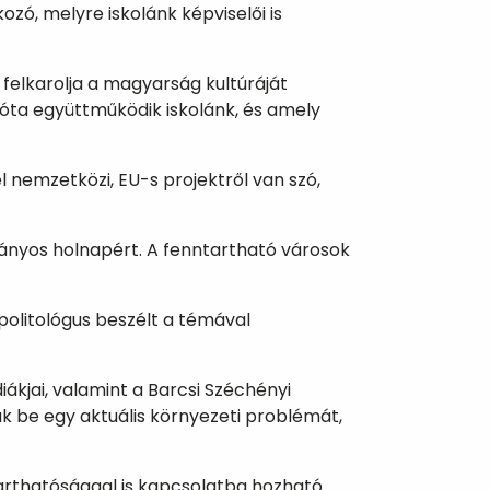
zó, melyre iskolánk képviselői is
 felkarolja a magyarság kultúráját
 óta együttműködik iskolánk, és amely
l nemzetközi, EU-s projektről van szó,
tányos holnapért. A fenntartható városok
politológus beszélt a témával
iákjai, valamint a Barcsi Széchényi
ak be egy aktuális környezeti problémát,
nntarthatósággal is kapcsolatba hozható