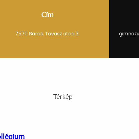
Cím
7570 Barcs, Tavasz utca 3.
gimnazi
Térkép
ollégium