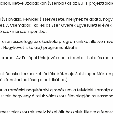
on, illetve Szabadkán (Szerbia) az az EU-s projekttalálko
(Szlovákia, Felvidék) szervezete, melynek feladata, hogy
vez. A Csemadok-kal és az Ezer Gyerek Egyesülettel évek
ő szakmai szempontból.
orosan összefügg az ökoiskola programunkkal, illetve mive
t Nagykövet Iskolája) programunkkal is.
 címmel: Az Európai Unió jövőképe a fenntartható és mél
dást Bácska természeti értékeiről, majd Schlanger Márton 
s fenntarthatóság a politikában).
: a romániai nagykárolyi gimnázium, a felvidéki Tornalja d
z volt, hogy egy általuk választott film alapján mutassan
filmet választották, mely közel állt hozzájuk, illetve a fe