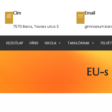
Ugrás
a
Cím
Email
tartalomhoz
7570 Barcs, Tavasz utca 3.
gimnazium.bar
KEZDŐLAP
HÍREK
ISKOLA
TANULÓKNAK
FELVÉT
EU-s